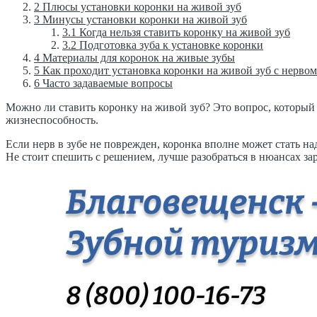
2
Плюсы установки коронки на живой зуб
3
Минусы установки коронки на живой зуб
3.1
Когда нельзя ставить коронку на живой зуб
3.2
Подготовка зуба к установке коронки
4
Материалы для коронок на живые зубы
5
Как проходит установка коронки на живой зуб с нервом
6
Часто задаваемые вопросы
Можно ли ставить коронку на живой зуб? Это вопрос, который 
жизнеспособность.
Если нерв в зубе не поврежден, коронка вполне может стать н
Не стоит спешить с решением, лучше разобраться в нюансах зар