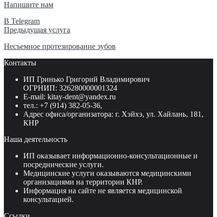
Напишите нам
В Telegram
Навигация
Предыдущая услуга
по
Несъемное протезирование зубов
записям
Контакты
ИП Гринько Григорий Владимирович
ОГРНИП: 326280000001324
E-mail: kitay-dent@yandex.ru
тел.: +7 (914) 382-05-36,
Адрес офиса/организатора: г. Хэйхэ, ул. Хайлань, 181,
КНР
Наша деятельность
ИП оказывает информационно-консультационные и
посреднические услуги.
Медицинские услуги оказываются медицинскими
организациями на территории КНР.
Информация на сайте не является медицинской
консультацией.
Ссылки