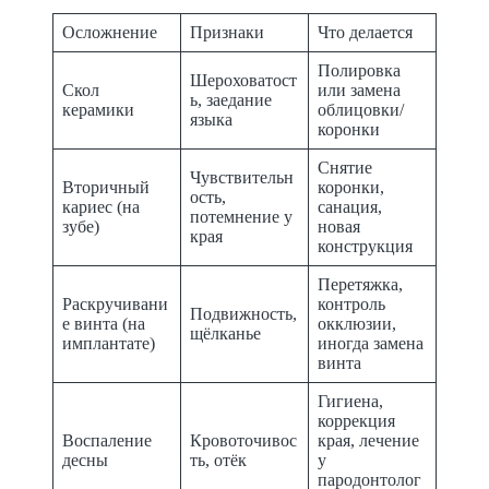
Осложнение
Признаки
Что делается
Полировка
Шероховатост
Скол
или замена
ь, заедание
керамики
облицовки/
языка
коронки
Снятие
Чувствительн
Вторичный
коронки,
ость,
кариес (на
санация,
потемнение у
зубе)
новая
края
конструкция
Перетяжка,
Раскручивани
контроль
Подвижность,
е винта (на
окклюзии,
щёлканье
имплантате)
иногда замена
винта
Гигиена,
коррекция
Воспаление
Кровоточивос
края, лечение
десны
ть, отёк
у
пародонтолог