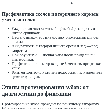
а
Профилактика сколов и вторичного кариеса:
уход и контроль
Ежедневная чистка мягкой щёткой 2 раза в день и
нитью/ёршиками.
Пасты с низкой абразивностью, ополаскиватели без
спирта.
Аккуратность с твёрдой пищей; орехи и лёд — под
запретом.
При бруксизме — ночная капа после прицельной
диагностики.
Профгигиена и осмотр каждые 6 месяцев, при рисках —
чаще.
Рентген-контроль края при подозрении на кариес или
цементную щель.
Этапы протезирования зубов: от
диагностики до фиксации
Протезирование зубов
проходит по понятному алгоритму.
Чёткая последовательность снижает риски и ускоряет