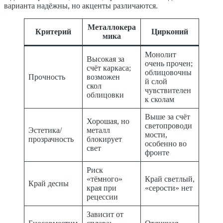
варианта надёжны, но акценты различаются.
Металлокера
Критерий
Цирконий
мика
Монолит
Высокая за
очень прочен;
счёт каркаса;
облицовочны
Прочность
возможен
й слой
скол
чувствителен
облицовки
к сколам
Выше за счёт
Хорошая, но
светопроводи
Эстетика/
металл
мости,
прозрачность
блокирует
особенно во
свет
фронте
Риск
«тёмного»
Край светлый,
Край десны
края при
«серости» нет
рецессии
Зависит от