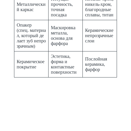
Металлически
прочность,
никель-хром,
й каркас
точная
благородные
посадка
сплавы, титан
Опакер
Маскировка
(спец. материа
Керамические
металла,
л, который де
непрозрачные
основа для
лает зуб непро
слои
фарфора
зрачным)
Эстетика,
Послойная
Керамическое
форма и
керамика,
покрытие
контактные
фарфор
поверхности