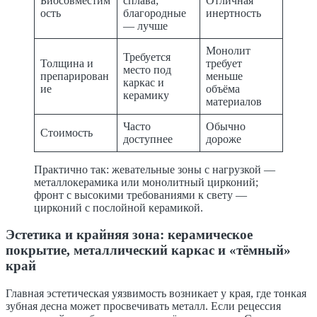
Биосовместим
сплава;
Отличная
ость
благородные
инертность
— лучше
Монолит
Требуется
Толщина и
требует
место под
препарирован
меньше
каркас и
ие
объёма
керамику
материалов
Часто
Обычно
Стоимость
доступнее
дороже
Практично так: жевательные зоны с нагрузкой —
металлокерамика или монолитный цирконий;
фронт с высокими требованиями к свету —
цирконий с послойной керамикой.
Эстетика и крайняя зона: керамическое
покрытие, металлический каркас и «тёмный»
край
Главная эстетическая уязвимость возникает у края, где тонкая
зубная десна может просвечивать металл. Если рецессия