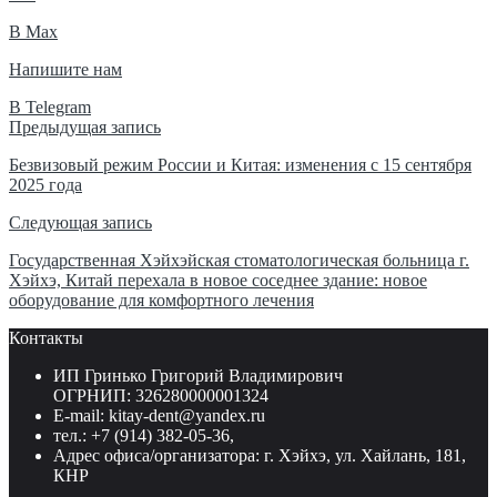
В Max
Напишите нам
В Telegram
Навигация
Предыдущая запись
по
Безвизовый режим России и Китая: изменения с 15 сентября
2025 года
записям
Следующая запись
Государственная Хэйхэйская стоматологическая больница г.
Хэйхэ, Китай перехала в новое соседнее здание: новое
оборудование для комфортного лечения
Контакты
ИП Гринько Григорий Владимирович
ОГРНИП: 326280000001324
E-mail: kitay-dent@yandex.ru
тел.: +7 (914) 382-05-36,
Адрес офиса/организатора: г. Хэйхэ, ул. Хайлань, 181,
КНР