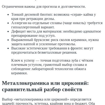
Ограничения важны для прогноза и долговечности.
Тонкий десневой биотип: возможна «серая» кайма у
края при ретракции десны.
Аллергия на отдельные сплавы (чаще никель): требуется
гипоаллергенный вариант.
Дефицит места для материалов: необходимо адекватное
препарирование под уступ.
Выраженный бруксизм: риск сколов керамики, нужна
защита каппой и усиленные протоколы.
Высокие эстетические требования в фронте: могут
предпочитаться безметалловые решения.
Ключ к успеху — точная подготовка зуба с чётким
плечевым уступом, грамотный выбор сплава и
соблюдение лабораторной технологии обжига
керамики.
Металлокерамика или цирконий:
сравнительный разбор свойств
Выбор «металлокерамика или цирконий» определяется
задачей: прочность, эстетика, крайняя зона и бюджет. Оба