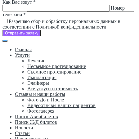
Оставьте
Как Вас зовут *
это
Номер
поле
телефона *
пустым.
Разрешаю сбор и обработку персональных данных в
соответствии с
Политикой конфиденциальности
Отправить заявку
Главная
Услуги
Лечение
Несъемное протезирование
Съемное протезирование
Имплантация
Элайнеры
Все услуги и стоимость
Отзывы и наши работы
Фото До и После
Видеоотзывы наших пациентов
Фотогалерея
Поиск Авиабилетов
Поиск Ж/Д билетов
Новости
Статьи
Наши контакты