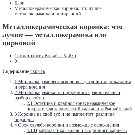
Блог
Металлокерамическая коронка: что лучше —
металлокерамика или цирконий
Металлокерамическая коронка: что
лучше — металлокерамика или
цирконий
Стоматология Китай, г.Хэйхэ
0
Содержание
скрыть
1
Металлокерамическая коронка: устройство, показания
и ограничения
2
Металлокерамика или цирконий: сравнительный
разбор свойств
2.1
Эстетика и крайняя зона: керамическое
покрытие, металлический каркас и «тёмный» край
3
Коронка на свой зуб и на имплантат: различия
подходов
4
Срок службы коронки и возможные осложнения
4.1
Профилактика сколов и вторичного кариеса: