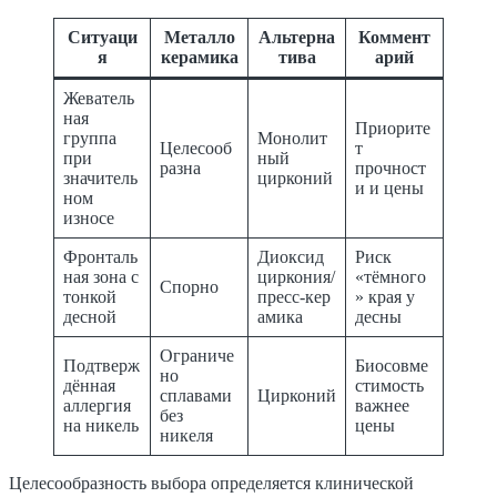
Ситуаци
Металло
Альтерна
Коммент
я
керамика
тива
арий
Жеватель
ная
Приорите
группа
Монолит
Целесооб
т
при
ный
разна
прочност
значитель
цирконий
и и цены
ном
износе
Фронталь
Диоксид
Риск
ная зона с
циркония/
«тёмного
Спорно
тонкой
пресс‑кер
» края у
десной
амика
десны
Ограниче
Подтверж
Биосовме
но
дённая
стимость
сплавами
Цирконий
аллергия
важнее
без
на никель
цены
никеля
Целесообразность выбора определяется клинической