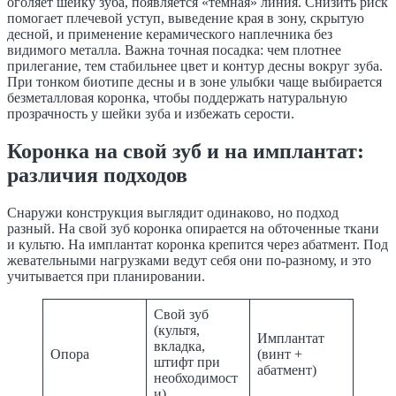
оголяет шейку зуба, появляется «тёмная» линия. Снизить риск
помогает плечевой уступ, выведение края в зону, скрытую
десной, и применение керамического наплечника без
видимого металла. Важна точная посадка: чем плотнее
прилегание, тем стабильнее цвет и контур десны вокруг зуба.
При тонком биотипе десны и в зоне улыбки чаще выбирается
безметалловая коронка, чтобы поддержать натуральную
прозрачность у шейки зуба и избежать серости.
Коронка на свой зуб и на имплантат:
различия подходов
Снаружи конструкция выглядит одинаково, но подход
разный. На свой зуб коронка опирается на обточенные ткани
и культю. На имплантат коронка крепится через абатмент. Под
жевательными нагрузками ведут себя они по-разному, и это
учитывается при планировании.
Свой зуб
(культя,
Имплантат
вкладка,
Опора
(винт +
штифт при
абатмент)
необходимост
и)