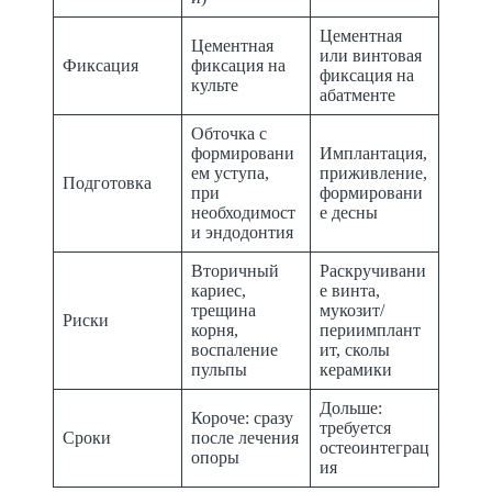
Цементная
Цементная
или винтовая
Фиксация
фиксация на
фиксация на
культе
абатменте
Обточка с
формировани
Имплантация,
ем уступа,
приживление,
Подготовка
при
формировани
необходимост
е десны
и эндодонтия
Вторичный
Раскручивани
кариес,
е винта,
трещина
мукозит/
Риски
корня,
периимплант
воспаление
ит, сколы
пульпы
керамики
Дольше:
Короче: сразу
требуется
Сроки
после лечения
остеоинтеграц
опоры
ия