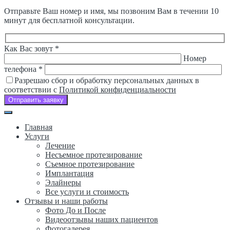
Отправьте Ваш номер и имя, мы позвоним Вам в течении 10
минут для бесплатной консультации.
Оставьте
Как Вас зовут *
это
Номер
поле
телефона *
пустым.
Разрешаю сбор и обработку персональных данных в
соответствии с
Политикой конфиденциальности
Отправить заявку
Главная
Услуги
Лечение
Несъемное протезирование
Съемное протезирование
Имплантация
Элайнеры
Все услуги и стоимость
Отзывы и наши работы
Фото До и После
Видеоотзывы наших пациентов
Фотогалерея