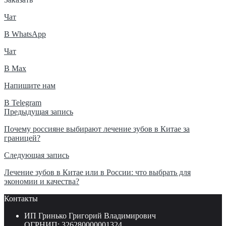
Чат
В WhatsApp
Чат
В Max
Напишите нам
В Telegram
Навигация
Предыдущая запись
по
Почему россияне выбирают лечение зубов в Китае за
границей?
записям
Следующая запись
Лечение зубов в Китае или в России: что выбрать для
экономии и качества?
Контакты
ИП Гринько Григорий Владимирович
ОГРНИП: 326280000001324