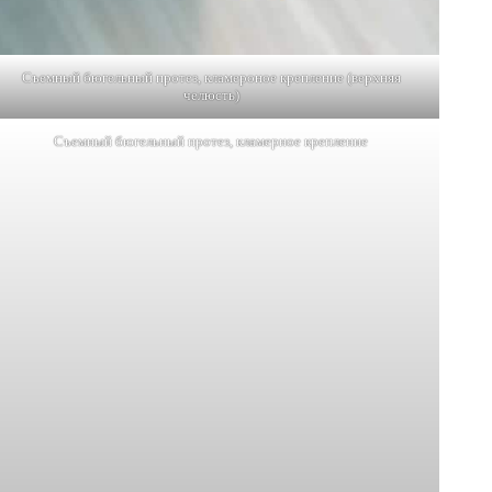
Съемный бюгельный протез, кламероное крепление (верхняя
челюсть)
Съемный бюгельный протез, кламерное крепление