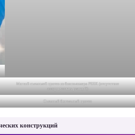
Мягкий съемныей протез из биополимера РЕЕК (отсутствие
аллергических реакций)
Съемный бюгельный протез
ческих конструкций