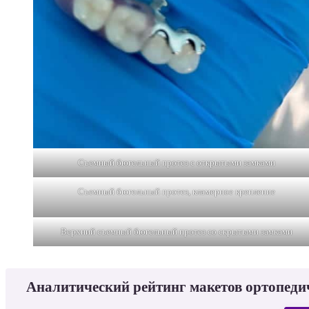
Съемный бюгельный протез с открытыми замками
Съемный бюгельный протез, кламерное крепление
Верхний съемный бюгельный протез со скрытыми замками
Аналитический рейтинг макетов ортопеди