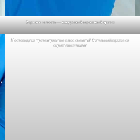
Верхняя челюсть — вакуумный акриловый протез
Мостовидное протезирование плюс съемный бюгельный протез со
скрытыми замками