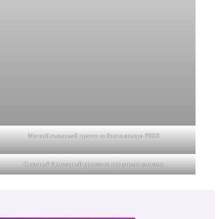
Мягкий съемныей протез из биополимера РЕЕК
Съемный бюгельный протез со скрытыми замками